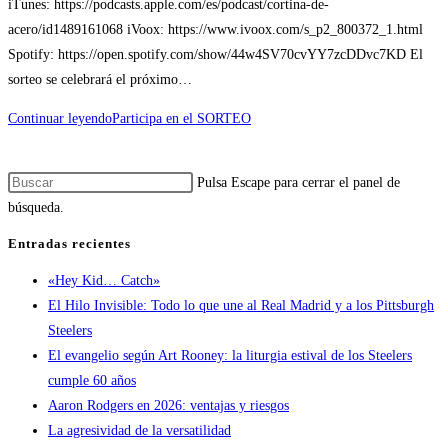
iTunes: https://podcasts.apple.com/es/podcast/cortina-de-
acero/id1489161068 iVoox: https://www.ivoox.com/s_p2_800372_1.html
Spotify: https://open.spotify.com/show/44w4SV70cvYY7zcDDvc7KD El
sorteo se celebrará el próximo…
Continuar leyendo
Participa en el SORTEO
Pulsa Escape para cerrar el panel de
búsqueda.
Entradas recientes
«Hey Kid… Catch»
El Hilo Invisible: Todo lo que une al Real Madrid y a los Pittsburgh
Steelers
El evangelio según Art Rooney: la liturgia estival de los Steelers
cumple 60 años
Aaron Rodgers en 2026: ventajas y riesgos
La agresividad de la versatilidad