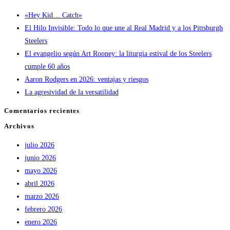
para
«Hey Kid… Catch»
cerrar
El Hilo Invisible: Todo lo que une al Real Madrid y a los Pittsburgh
el
Steelers
panel
El evangelio según Art Rooney: la liturgia estival de los Steelers
de
cumple 60 años
búsqueda.
Aaron Rodgers en 2026: ventajas y riesgos
La agresividad de la versatilidad
Comentarios recientes
Archivos
julio 2026
junio 2026
mayo 2026
abril 2026
marzo 2026
febrero 2026
enero 2026