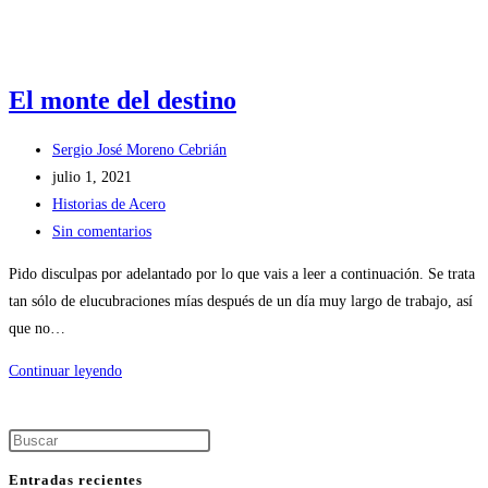
El monte del destino
Autor
Sergio José Moreno Cebrián
de
Publicación
julio 1, 2021
la
de
Categoría
Historias de Acero
entrada:
la
de
Comentarios
Sin comentarios
entrada:
la
de
Pido disculpas por adelantado por lo que vais a leer a continuación. Se trata
entrada:
la
tan sólo de elucubraciones mías después de un día muy largo de trabajo, así
entrada:
que no…
El
Continuar leyendo
monte
del
Pulsa
destino
Escape
Entradas recientes