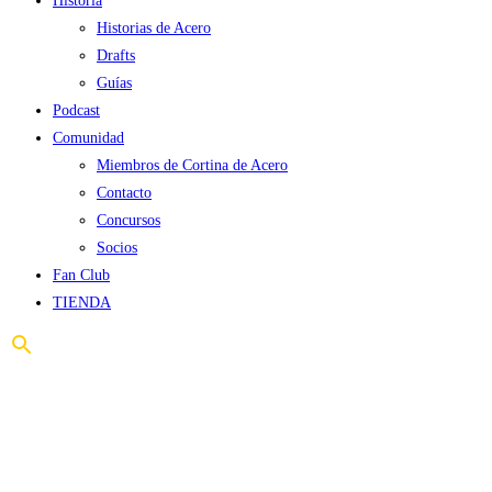
Historia
Historias de Acero
Drafts
Guías
Podcast
Comunidad
Miembros de Cortina de Acero
Contacto
Concursos
Socios
Fan Club
TIENDA