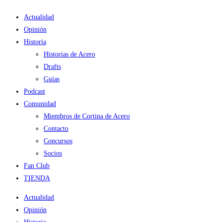
Ir
Actualidad
al
Opinión
contenido
Historia
Historias de Acero
Drafts
Guías
Podcast
Comunidad
Miembros de Cortina de Acero
Contacto
Concursos
Socios
Fan Club
TIENDA
Actualidad
Opinión