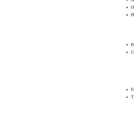
O
H
P
C
F
T