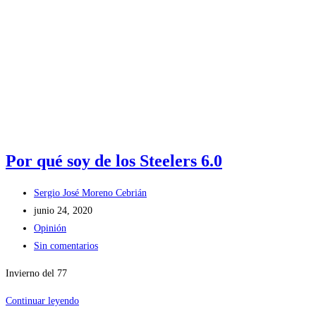
Por qué soy de los Steelers 6.0
Autor
Sergio José Moreno Cebrián
de
Publicación
junio 24, 2020
la
de
Categoría
Opinión
entrada:
la
de
Comentarios
Sin comentarios
entrada:
la
de
Invierno del 77
entrada:
la
entrada:
Por
Continuar leyendo