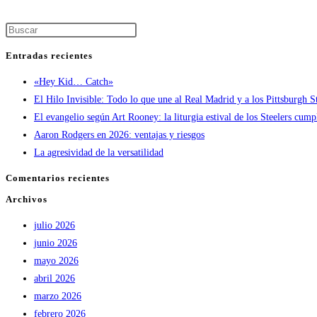
qué
soy
Pulsa
de
Escape
los
Entradas recientes
para
Steelers
«Hey Kid… Catch»
cerrar
6.0
El Hilo Invisible: Todo lo que une al Real Madrid y a los Pittsburgh S
el
El evangelio según Art Rooney: la liturgia estival de los Steelers cump
panel
Aaron Rodgers en 2026: ventajas y riesgos
de
La agresividad de la versatilidad
búsqueda.
Comentarios recientes
Archivos
julio 2026
junio 2026
mayo 2026
abril 2026
marzo 2026
febrero 2026