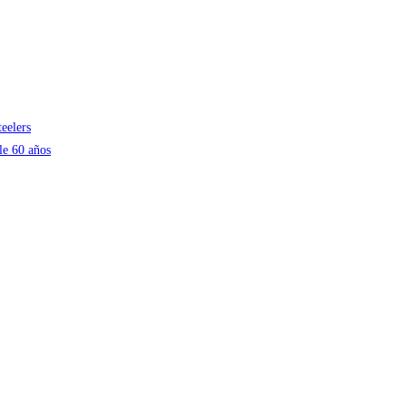
teelers
le 60 años