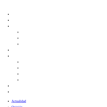
Ir
al
Actualidad
contenido
Opinión
Historia
Historias de Acero
Drafts
Guías
Podcast
Comunidad
Miembros de Cortina de Acero
Contacto
Concursos
Socios
Fan Club
TIENDA
Actualidad