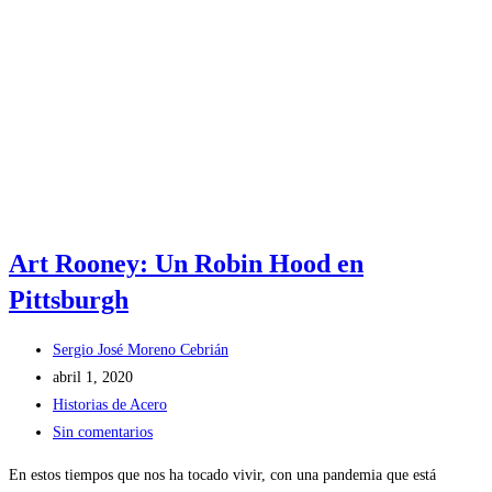
Art Rooney: Un Robin Hood en
Pittsburgh
Autor
Sergio José Moreno Cebrián
de
Publicación
abril 1, 2020
la
de
Categoría
Historias de Acero
entrada:
la
de
Comentarios
Sin comentarios
entrada:
la
de
En estos tiempos que nos ha tocado vivir, con una pandemia que está
entrada:
la