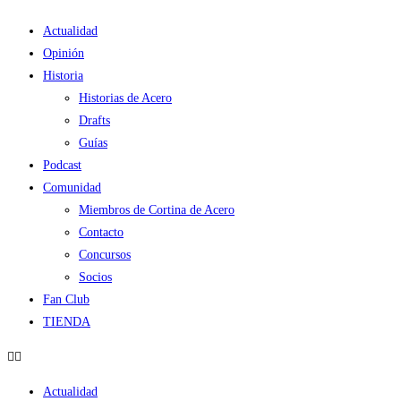
Ir
Actualidad
al
Opinión
contenido
Historia
Historias de Acero
Drafts
Guías
Podcast
Comunidad
Miembros de Cortina de Acero
Contacto
Concursos
Socios
Fan Club
TIENDA
Actualidad