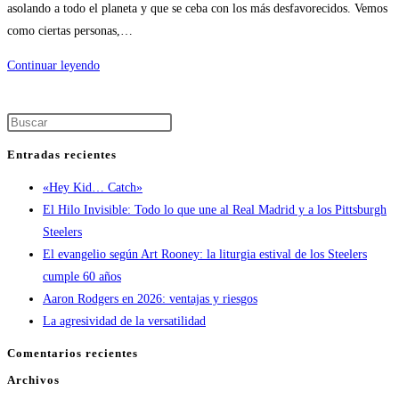
asolando a todo el planeta y que se ceba con los más desfavorecidos. Vemos
entrada:
como ciertas personas,…
Art
Continuar leyendo
Rooney:
Un
Pulsa
Robin
Escape
Hood
Entradas recientes
para
en
«Hey Kid… Catch»
cerrar
Pittsburgh
El Hilo Invisible: Todo lo que une al Real Madrid y a los Pittsburgh
el
Steelers
panel
El evangelio según Art Rooney: la liturgia estival de los Steelers
de
cumple 60 años
búsqueda.
Aaron Rodgers en 2026: ventajas y riesgos
La agresividad de la versatilidad
Comentarios recientes
Archivos