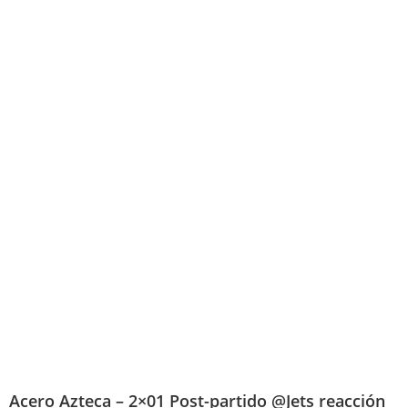
Acero Azteca – 2×01 Post-partido @Jets reacción