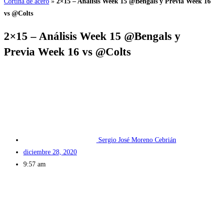
Cortina de acero
»
2×15 – Análisis Week 15 @Bengals y Previa Week 16
vs @Colts
2×15 – Análisis Week 15 @Bengals y
Previa Week 16 vs @Colts
Sergio José Moreno Cebrián
diciembre 28, 2020
9:57 am