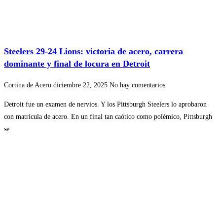
Steelers 29-24 Lions: victoria de acero, carrera
dominante y final de locura en Detroit
Cortina de Acero
diciembre 22, 2025
No hay comentarios
Detroit fue un examen de nervios. Y los Pittsburgh Steelers lo aprobaron
con matrícula de acero. En un final tan caótico como polémico, Pittsburgh
se