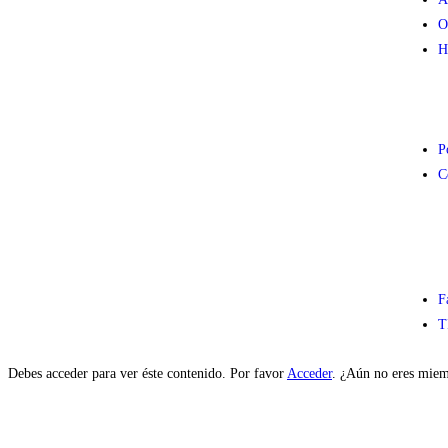
O
H
P
C
F
T
Debes acceder para ver éste contenido. Por favor
Acceder
. ¿Aún no eres mie