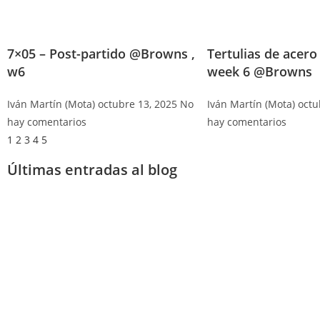
7×05 – Post-partido @Browns ,
Tertulias de acero
w6
week 6 @Browns
Iván Martín (Mota)
octubre 13, 2025
No
Iván Martín (Mota)
octu
hay comentarios
hay comentarios
1
2
3
4
5
Últimas entradas al blog