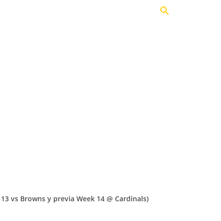
Actualidad
Opinión
Historia
odcast
Comunidad
Fan Club
TIENDA
 13 vs Browns y previa Week 14 @ Cardinals)