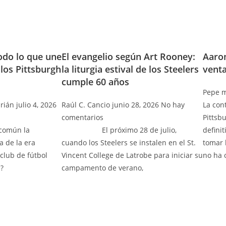
Todo lo que une
El evangelio según Art Rooney:
Aaro
 los Pittsburgh
la liturgia estival de los Steelers
venta
cumple 60 años
Pepe
m
brián
julio 4, 2026
Raúl C. Cancio
junio 28, 2026
No hay
La con
comentarios
Pittsb
común la
El próximo 28 de julio,
defini
a de la era
cuando los Steelers se instalen en el St.
tomar 
club de fútbol
Vincent College de Latrobe para iniciar su
no ha 
a?
campamento de verano,