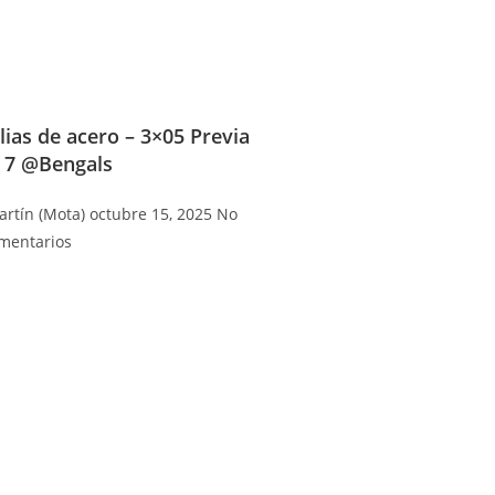
lias de acero – 3×05 Previa
 7 @Bengals
artín (Mota)
octubre 15, 2025
No
mentarios