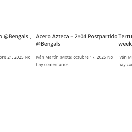
do @Bengals ,
Acero Azteca – 2×04 Postpartido
Tertu
@Bengals
week
bre 21, 2025
No
Iván Martín (Mota)
octubre 17, 2025
No
Iván M
hay comentarios
hay co