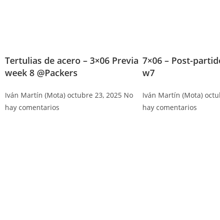
Tertulias de acero – 3×06 Previa
7×06 – Post-parti
week 8 @Packers
w7
Iván Martín (Mota)
octubre 23, 2025
No
Iván Martín (Mota)
octu
hay comentarios
hay comentarios