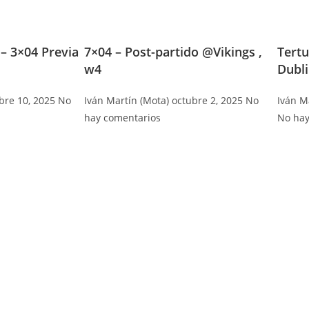
 – 3×04 Previa
7×04 – Post-partido @Vikings ,
Tertu
w4
Dubl
bre 10, 2025
No
Iván Martín (Mota)
octubre 2, 2025
No
Iván M
hay comentarios
No hay